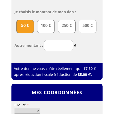
Je choisis le montant de mon don :
50 €
100 €
250 €
500 €
Autre montant :
€
Votre don ne vous coûte réellement que
17,50
€
après réduction fiscale (réduction de
35,00
€).
MES COORDONNÉES
Civilité
*