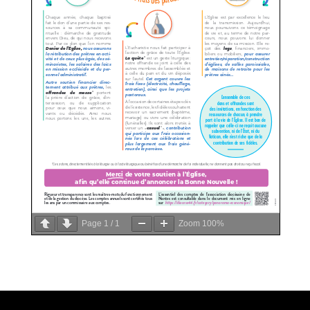
Page
1
/
1
Zoom
100%